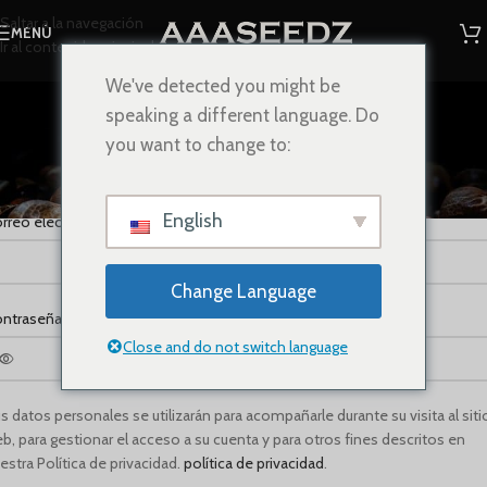
Saltar a la navegación
MENÚ
Ir al contenido principal
We've detected you might be
Mi cuenta
speaking a different language. Do
Accueil
/
Mi cuenta
you want to change to:
egistrarse
English
*
rreo electrónico
Change Language
*
ntraseña
Close and do not switch language
s datos personales se utilizarán para acompañarle durante su visita al siti
b, para gestionar el acceso a su cuenta y para otros fines descritos en
estra Política de privacidad.
política de privacidad
.