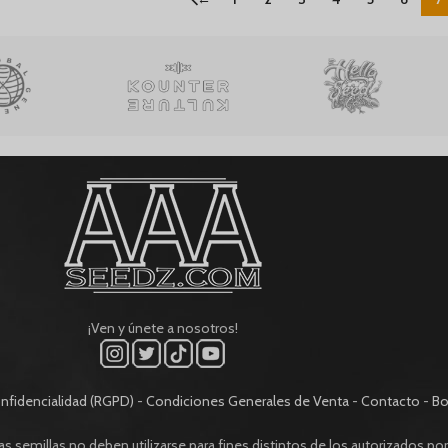
¡Ven y únete a nosotros!
nfidencialidad (RGPD)
-
Condiciones Generales de Venta
-
Contacto
-
Bo
 semillas no deben utilizarse para fines distintos de los autorizados por l