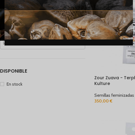
Precio:
60 €
-
350 €
FILTRAR
FILTRAR POR CRIADOR
los Criadores
DISPONIBLE
Zour Zuava - Terp
Kulture
En stock
Semillas feminizadas
350,00
€