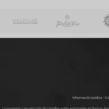
Información Jurídica
-
Co
La posesión y recolección de semillas están autorizadas en Francia. Estas