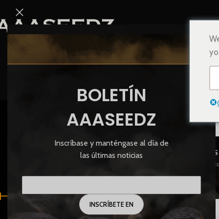
We
yo
BOLETÍN
Semil
AAASEEDZ
Inscríbase y manténgase al día de
SEMILLAS
las últimas noticias
83 Product
FILTRAR POR PRECIO
Inicio
/
Semillas femin