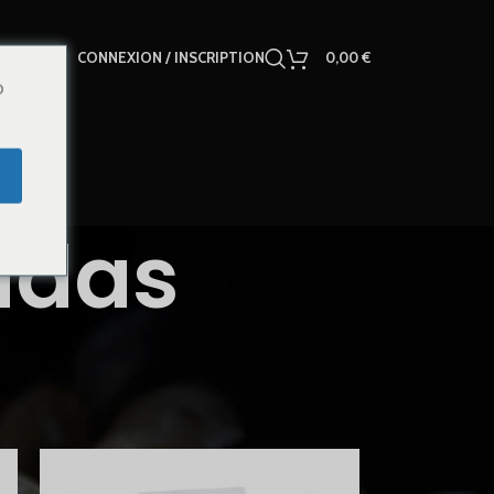
CONNEXION / INSCRIPTION
0,00
€
o
adas
18
24