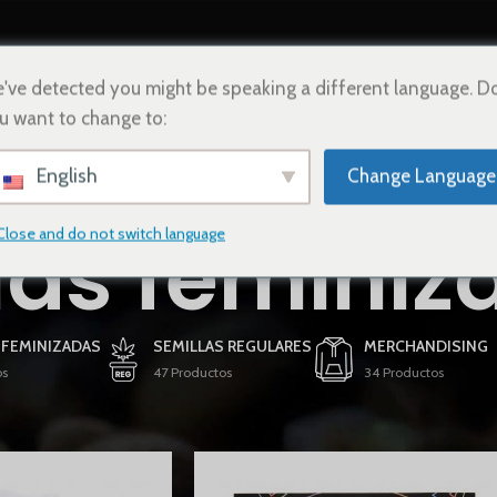
INICIO
TIENDA
CONTACTO
ESPAÑOL
've detected you might be speaking a different language. D
u want to change to:
English
Change Language
las feminiz
Close and do not switch language
 FEMINIZADAS
SEMILLAS REGULARES
MERCHANDISING
os
47 Productos
34 Productos
izadas
/
Página 7
Mostrar
9
12