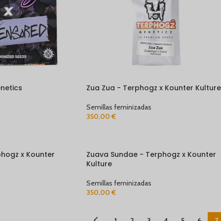
netics
Zua Zua - Terphogz x Kounter Kulture
Semillas feminizadas
350,00
€
hogz x Kounter
Zuava Sundae - Terphogz x Kounter
Kulture
Semillas feminizadas
350,00
€
←
1
2
3
4
5
6
7