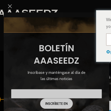
We
yo
BOLETÍN
P
AAASEEDZ
Inscríbase y manténgase al día de
SEMILLAS
las últimas noticias
83 Product
FILTRAR POR PRECIO
Inicio
/
Productos etiq