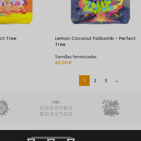
ct Tree
Lemon Coconut Fatbomb - Perfect
Tree
Semillas feminizadas
60,00
€
1
2
3
→