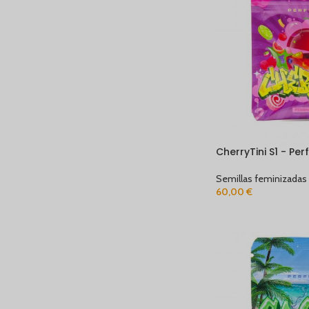
CherryTini S1 - Per
Semillas feminizadas
60,00
€