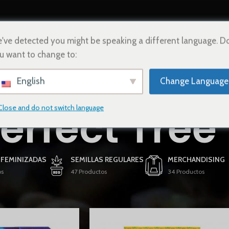
INICIO
TIENDA
CONTACTO
ESPAÑOL
've detected you might be speaking a different language. D
u want to change to:
English
Change Language
erfect Tree
Close and do not switch language
 FEMINIZADAS
SEMILLAS REGULARES
MERCHANDISING
os
47 Productos
34 Productos
uetados “Perfect Tree”
Mostrar
9
12