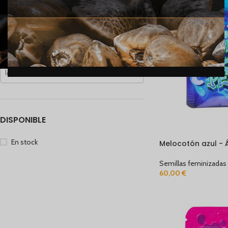
Precio:
60 €
-
120 €
FILTRAR
FILTRAR POR CRIADOR
los Criadores
DISPONIBLE
AGOTADO
En stock
Melocotón azul - 
Semillas feminizadas
60,00
€