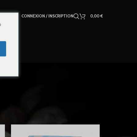
CONNEXION / INSCRIPTION
0,00
€
o
18
24