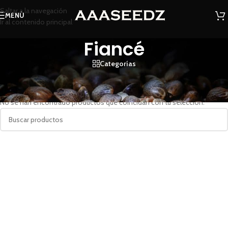
Saltar a la navegación
MENÚ
Ir al contenido principal
Fiancé
Categorías
Inicio
/
Productos etiquetados “Fiancé”
No se han encontrado productos que coincidan con tu selección.