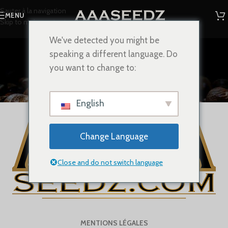
Sauter à la navigation
MENU
Skip to main content
We've detected you might be
Mentions Légales
speaking a different language. Do
Accueil
/
Mentions Légales
you want to change to:
English
Change Language
Close and do not switch language
MENTIONS LÉGALES