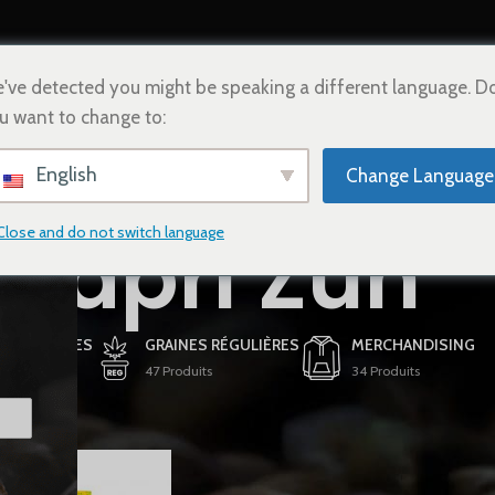
HOME
BOUTIQUE
CONTACTEZ-NOUS
FRANÇAIS
've detected you might be speaking a different language. D
u want to change to:
English
Change Language
Capri Zun
Close and do not switch language
 FÉMINISÉES
GRAINES RÉGULIÈRES
MERCHANDISING
ts
47 Produits
34 Produits
ifiés “Capri Zun”
Afficher
9
12