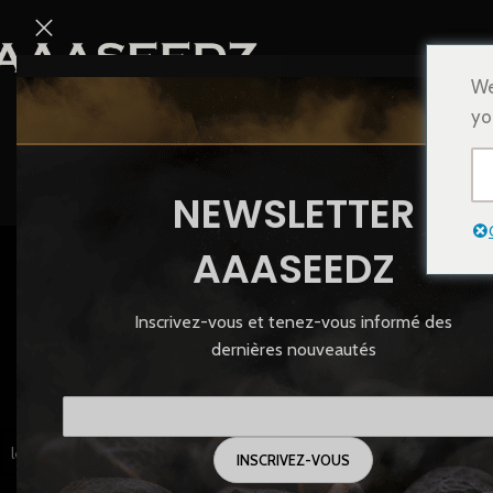
We
yo
NEWSLETTER
AAASEEDZ
Inscrivez-vous et tenez-vous informé des
GRAINES
dernières nouveautés
83 Produi
FILTRER PAR BREEDER
Accueil
/
Produits ident
les Breeders