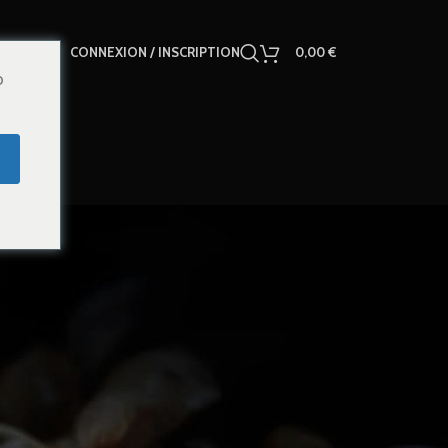
CONNEXION / INSCRIPTION
0,00
€
o
18
24