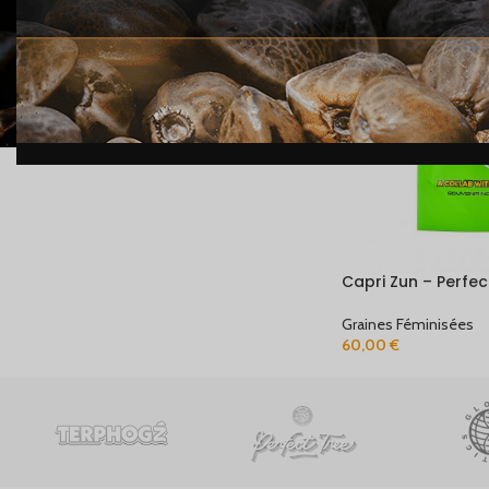
STOCK
En stock
Capri Zun – Perfec
Graines Féminisées
60,00
€