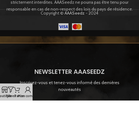
strictement interdites. AAASeedz ne pourra pas être tenu pour
responsable en cas de non-respect des lois du pays de résidence.
Copyright ©
AAASeedz
- 2024
NEWSLETTER AAASEEDZ
Inscrivez-vous et tenez-vous informé des dernières
nouveautés
outique
Filtres
Panier
Mon compte