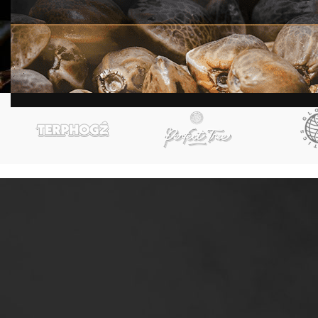
Seed Co
Graines Régulières
STOCK
120,00
€
En stock