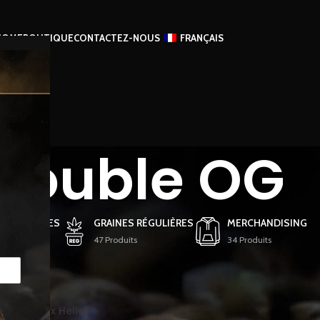
HOME
BOUTIQUE
CONTACTEZ-NOUS
FRANÇAIS
Double OG
 FÉMINISÉES
GRAINES RÉGULIÈRES
MERCHANDISING
ts
47 Produits
34 Produits
tifiés “Double OG”
Afficher
9
12
Terphogz x Hella