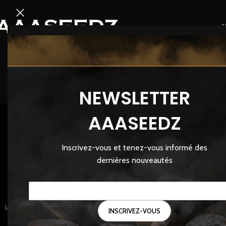
NEWSLETTER
AAASEEDZ
Inscrivez-vous et tenez-vous informé des
GRAINES
dernières nouveautés
83 Produi
FILTRER PAR BREEDER
Accueil
/
Produits iden
les Breeders
Platan Con Gas – 