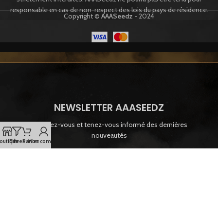
responsable en cas de non-respect des lois du pays de résidence.
Copyright ©
AAASeedz
- 2024
NEWSLETTER AAASEEDZ
Inscrivez-vous et tenez-vous informé des dernières
nouveautés
outique
Filtres
Panier
Mon compte