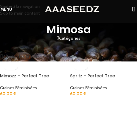
Sauter à la navigation
MENU
Skip to main content
Mimosa
Catégories
Accueil
/
Produits identifiés “Mimosa”
2 résultats affichés
Afficher les filtres
Mimozz – Perfect Tree
Spritz – Perfect Tree
Graines Féminisées
Graines Féminisées
60,00
€
60,00
€