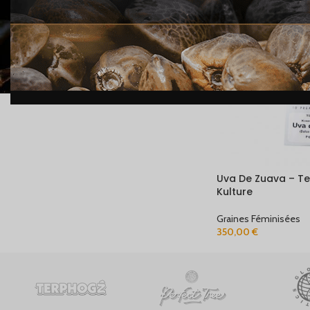
STOCK
En stock
Uva De Zuava – Te
Kulture
Graines Féminisées
350,00
€