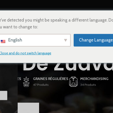
HOME
BOUTIQUE
CONTACTEZ-NOUS
FRANÇAIS
've detected you might be speaking a different language. D
u want to change to:
English
Change Language
va De Zuav
Close and do not switch language
 FÉMINISÉES
GRAINES RÉGULIÈRES
MERCHANDISING
ts
47 Produits
34 Produits
tifiés “Uva De Zuava”
Afficher
9
12