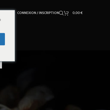
CONNEXION / INSCRIPTION
0,00
€
o
a
18
24