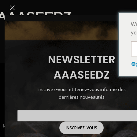
We
yo
NEWSLETTER
U
AAASEEDZ
Inscrivez-vous et tenez-vous informé des
GRAINES
dernières nouveautés
83 Produi
FILTRER PAR BREEDER
Accueil
/
Produits iden
les Breeders