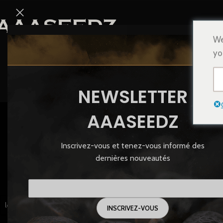
We
yo
NEWSLETTER
AAASEEDZ
Inscrivez-vous et tenez-vous informé des
GRAINES
dernières nouveautés
83 Produi
FILTRER PAR BREEDER
Accueil
/
Produits iden
les Breeders