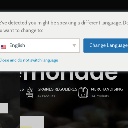
HOME
BOUTIQUE
CONTACTEZ-NOUS
FRANÇAIS
've detected you might be speaking a different language. D
u want to change to:
English
Change Language
Zlemonade
Close and do not switch language
 FÉMINISÉES
GRAINES RÉGULIÈRES
MERCHANDISING
ts
47 Produits
34 Produits
tifiés “Zlemonade”
Afficher
9
12