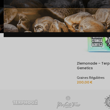
STOCK
En stock
Zlemonade – Terp
Genetics
Graines Régulières
200,00
€