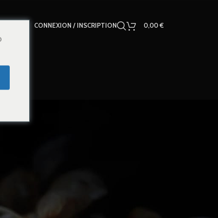
CONNEXION / INSCRIPTION
0,00
€
o
18
24